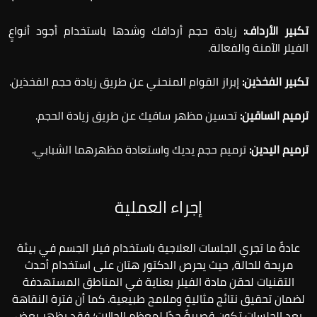
تكبير الأرداف:
زيادة حجم أردافك وشدها باستخدام أجود أنواعٍ
الفيلر الآمنة والفعالة.
تكبير الفخذين:
إبراز القوام المنحني عن طريق زيادة حجم الفخذين.
ترميم الساقين:
تحسين مظهر ساقيك عن طريق زيادة الحجم.
ترميم اليدين:
ترميم حجم يديك واستعادة مظهرهما الشبابي.
إجراء العملية
عادةً ما تجري الجلسات العلاجية باستخدام فيلر الجسم في بيئة
مريحة للحالة، حيث يحرص الدكتور هتان على استخدام أحدث
التقنيات لحقن مادة الفيلر بعناية في المناطق المستهدفة
لضمان تحقيق نتائج مثاليةٍ وملامح طبيعية. كما أن فترة النقاهة
بعد الجلسات تكون قصيرةً جدًا لمعظم الحالات؛ فقد يظهر بعض